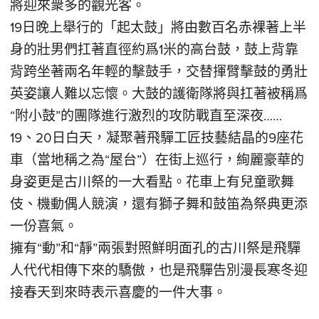
將迎來衆多的觀光客。
19日晚上舉行的「起太鼓」將由數百名赤裸著上半
身的壯男們扛著直徑約爲1米的高台鼓，鼓上背靠
背跨坐著兩名年輕的擊鼓手，交替揮臂擊鼓的勇壯
英姿讓人難以忘懷。大鼓的護衛隊將與扛著被稱爲
“附小鼓”的團隊進行激烈的攻防戰直至深夜……
19、20日白天，凝聚著飛驒工匠技藝結晶的9座花
車（當地稱之為“屋台”）在街上巡行，絢麗豪華的
身姿更是古川祭的一大看點。花車上有兒童歌舞
伎、機動偶人競演，還有獅子舞和鼓笛為祭典更添
一份喜氣。
擁有“動”和“靜”兩張對照鮮明面孔的古川祭是飛驒
人代代相傳下來的驕傲，也是飛驒告別漫長寒冬迎
接春天到來時表示喜慶的一件大事。