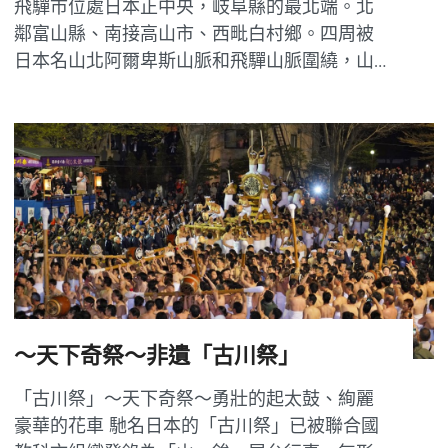
飛驒市位處日本正中央，岐阜縣的最北端。北
鄰富山縣、南接高山市、西毗白村鄉。四周被
日本名山北阿爾卑斯山脈和飛驒山脈圍繞，山
清水秀的自然景觀和飄溢著濃濃懷舊風情的古
鎮老街，正是希望逃離喧囂、尋找一份寧靜的
日本深度游的最佳選擇。 濃濃懷舊風情的古鎮
老街和美麗鄉村原風景的「岐阜縣飛驒市」 市
章・市花...
～天下奇祭～非遺「古川祭」
「古川祭」～天下奇祭～勇壯的起太鼓、絢麗
豪華的花車 馳名日本的「古川祭」已被聯合國