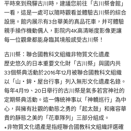
平時來到飛驒古川時，建議您前往「古川祭會館」
一看，這是一處可以隨時觀看並體驗古川祭的綜合
設施。館内展示有3台華美的真品花車，并可體驗
親手操作機動偶人，影院内4K高清晰度影像更讓
每一位觀衆都能身臨其境般感受古川祭！
古川祭：聯合國教科文組織非物質文化遺產
歷史悠久的日本重要文化財「古川祭」與國内共
33個祭典活動於2016年12月被聯合國教科文組織
以「山・鉾・屋台行事」列入無形文化遺產名錄。
每年4月19、20日舉行的古川祭是氣多若宮神社的
定期祭典活動。這一傳統神事以「神轎巡行」為中
心，與擁有壯觀的動態之勇的「起太鼓」和雍容華
貴的靜態之美的「花車隊列」三部分組成。
∗非物質文化遺產是指經聯合國教科文組織評選確