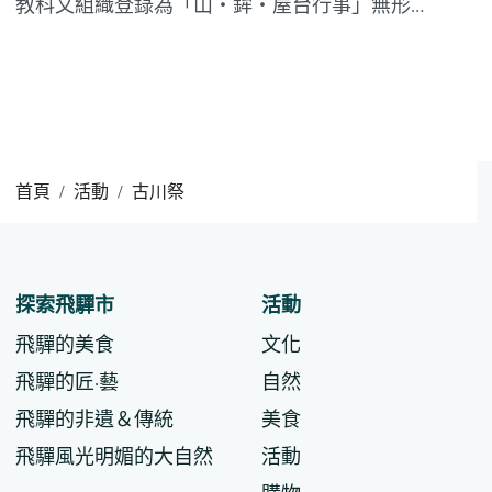
教科文組織登錄為「山・鉾・屋台行事」無形
文化遺產。 每年4月19、20日舉行的古川祭是
氣多若宮神社的定期祭典活動。這一傳統神事
以「神轎巡行」為中心，與擁有壯觀的動態之
勇的「起太鼓」和雍容華貴的靜態之美的「花
車隊列」三...
首頁
活動
古川祭
探索飛驒市
活動
飛驒的美食
文化
飛驒的匠·藝
自然
飛驒的非遺＆傳統
美食
飛驒風光明媚的大自然
活動