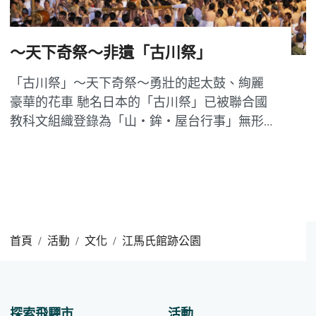
～天下奇祭～非遺「古川祭」
「古川祭」～天下奇祭～勇壯的起太鼓、絢麗
豪華的花車 馳名日本的「古川祭」已被聯合國
教科文組織登錄為「山・鉾・屋台行事」無形
文化遺產。 每年4月19、20日舉行的古川祭是
氣多若宮神社的定期祭典活動。這一傳統神事
以「神轎巡行」為中心，與擁有壯觀的動態之
勇的「起太鼓」和雍容華貴的靜態之美的「花
車隊列」三...
首頁
活動
文化
江馬氏館跡公園
探索飛驒市
活動