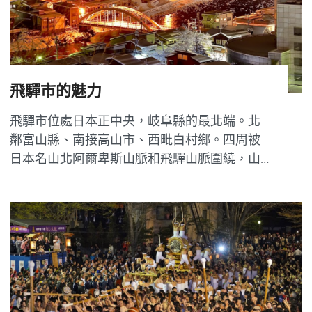
飛驒市的魅力
飛驒市位處日本正中央，岐阜縣的最北端。北
鄰富山縣、南接高山市、西毗白村鄉。四周被
日本名山北阿爾卑斯山脈和飛驒山脈圍繞，山
清水秀的自然景觀和飄溢著濃濃懷舊風情的古
鎮老街，正是希望逃離喧囂、尋找一份寧靜的
日本深度游的最佳選擇。 濃濃懷舊風情的古鎮
老街和美麗鄉村原風景的「岐阜縣飛驒市」 市
章・市花...