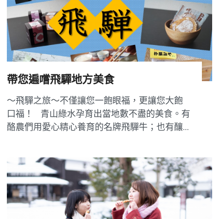
帶您遍嚐飛驒地方美食
～飛驒之旅～不僅讓您一飽眼福，更讓您大飽
口福！ 青山綠水孕育出當地數不盡的美食。有
酪農們用愛心精心養育的名牌飛驒牛；也有釀
酒師們利用當地優質大米、豐富水源、飄雪寒
冬的氣候釀製出口感香醇年年榮獲世界大獎的
日本酒；更有因晝夜溫差大，培育出個大汁
多、糖度超高的飛驒蘋果和飛驒水蜜桃；還有
各種高原...