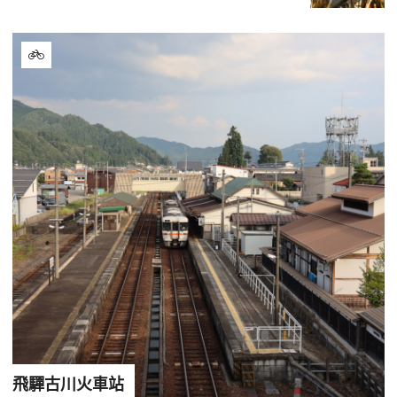
飛驒古川火車站