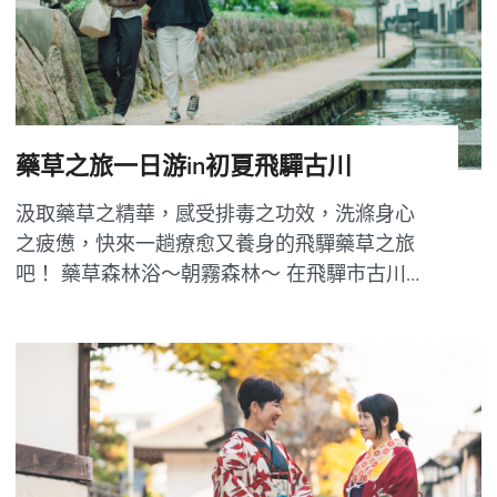
藥草之旅一日游in初夏飛驒古川
汲取藥草之精華，感受排毒之功效，洗滌身心
之疲憊，快來一趟療愈又養身的飛驒藥草之旅
吧！ 藥草森林浴～朝霧森林～ 在飛驒市古川町
的黑内地區有一片因「朝霧」而聞名、蓮香木
鬱鬱葱葱的美麗樹林「朝霧森林」，不管是晨
霧飄渺恍如仙境的清晨還是漏下絲絲光纖的更
顯葱綠的日中，都讓人有一種置身於綠林仙境...