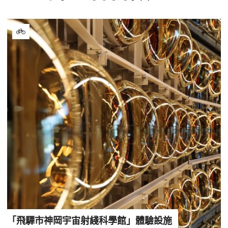
「飛驒市神岡宇宙射綫科學館」體驗設施