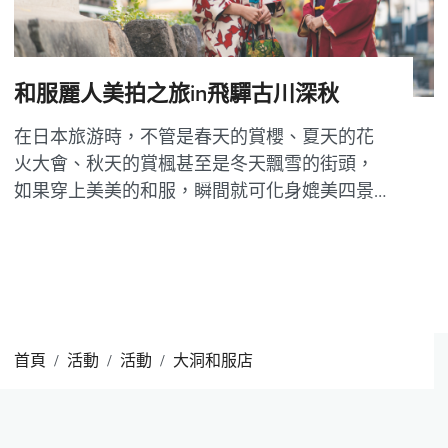
和服麗人美拍之旅in飛驒古川深秋
在日本旅游時，不管是春天的賞櫻、夏天的花
火大會、秋天的賞楓甚至是冬天飄雪的街頭，
如果穿上美美的和服，瞬間就可化身媲美四景
的靚麗風景綫，再拍上一些古典的照片，讓您
的旅日之途更加多彩。 那麽就讓我們在這個紅
葉繽紛的季節，租上一套靚麗的和服賞楓美拍
去吧！ ～挑選和服～根据季节和景色 如果...
首頁
活動
活動
大洞和服店