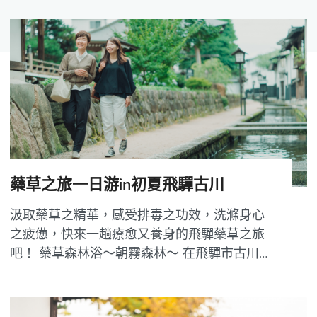
藥草之旅一日游in初夏飛驒古川
汲取藥草之精華，感受排毒之功效，洗滌身心
之疲憊，快來一趟療愈又養身的飛驒藥草之旅
吧！ 藥草森林浴～朝霧森林～ 在飛驒市古川町
的黑内地區有一片因「朝霧」而聞名、蓮香木
鬱鬱葱葱的美麗樹林「朝霧森林」，不管是晨
霧飄渺恍如仙境的清晨還是漏下絲絲光纖的更