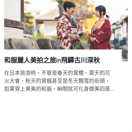
顯葱綠的日中，都讓人有一種置身於綠林仙境...
和服麗人美拍之旅in飛驒古川深秋
在日本旅游時，不管是春天的賞櫻、夏天的花
火大會、秋天的賞楓甚至是冬天飄雪的街頭，
如果穿上美美的和服，瞬間就可化身媲美四景
的靚麗風景綫，再拍上一些古典的照片，讓您
的旅日之途更加多彩。 那麽就讓我們在這個紅
葉繽紛的季節，租上一套靚麗的和服賞楓美拍
去吧！ ～挑選和服～根据季节和景色 如果...