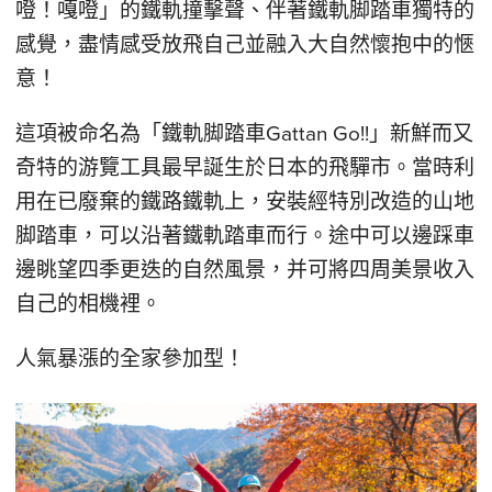
噔！嘎噔」的鐵軌撞擊聲、伴著鐵軌脚踏車獨特的
感覺，盡情感受放飛自己並融入大自然懷抱中的愜
意！
這項被命名為「鐵軌脚踏車Gattan Go!!」新鮮而又
奇特的游覽工具最早誕生於日本的飛驒市。當時利
用在已廢棄的鐵路鐵軌上，安裝經特別改造的山地
脚踏車，可以沿著鐵軌踏車而行。途中可以邊踩車
邊眺望四季更迭的自然風景，并可將四周美景收入
自己的相機裡。
人氣暴漲的全家參加型！