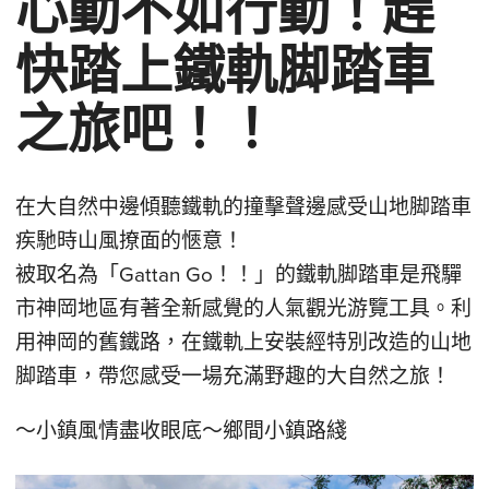
心動不如行動！趕
快踏上鐵軌脚踏車
之旅吧！！
在大自然中邊傾聽鐵軌的撞擊聲邊感受山地脚踏車
疾馳時山風撩面的愜意！
被取名為「Gattan Go！！」的鐵軌脚踏車是飛驒
市神岡地區有著全新感覺的人氣觀光游覽工具。利
用神岡的舊鐵路，在鐵軌上安裝經特別改造的山地
脚踏車，帶您感受一場充滿野趣的大自然之旅！
～小鎮風情盡收眼底～鄉間小鎮路綫