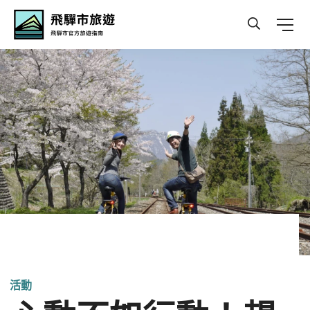
Hida Travel
活動