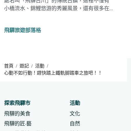
處名叫「飛驒古川」的傳統古鎮，這裡不僅有
小橋流水、錦鯉悠游的秀麗風景，還有很多在
地人才知道的美味小吃。那麽就跟隨我們來一
趟吃遍古川各大小吃的美食之旅吧！ 目次 【岡
飛驒旅遊部落格
田屋】烤牛肉串 【味処 古川】五平餅 【飛騨コ
ロッケ本舗】飛驒牛可樂餅 【日根野美術...
首頁
遊記
活動
心動不如行動！趕快踏上鐵軌脚踏車之旅吧！！
探索飛驒市
活動
飛驒的美食
文化
飛驒的匠·藝
自然