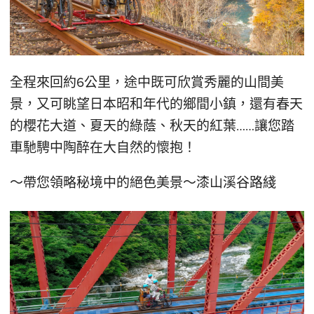
全程來回約6公里，途中既可欣賞秀麗的山間美
景，又可眺望日本昭和年代的鄉間小鎮，還有春天
的櫻花大道、夏天的綠蔭、秋天的紅葉……讓您踏
車馳騁中陶醉在大自然的懷抱！
～帶您領略秘境中的絕色美景～漆山溪谷路綫