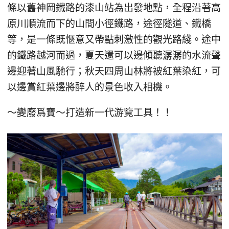
條以舊神岡鐵路的漆山站為出發地點，全程沿著高
原川順流而下的山間小徑鐵路，途徑隧道、鐵橋
等，是一條既愜意又帶點刺激性的觀光路綫。途中
的鐵路越河而過，夏天還可以邊傾聽潺潺的水流聲
邊迎著山風馳行；秋天四周山林將被紅葉染紅，可
以邊賞紅葉邊將醉人的景色收入相機。
～變廢爲寶～打造新一代游覽工具！！