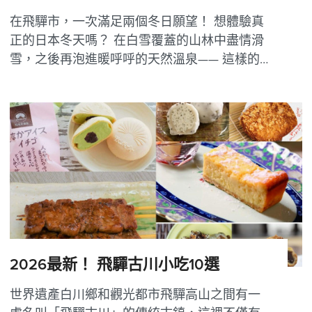
在飛驒市，一次滿足兩個冬日願望！ 想體驗真
正的日本冬天嗎？ 在白雪覆蓋的山林中盡情滑
雪，之後再泡進暖呼呼的天然溫泉—— 這樣的
冬季享受，在日本岐阜縣的飛驒市就能一次完
成。 飛驒市擁有100％天然雪質的滑雪場、少人
潮的舒適環境，以及與滑雪場相鄰的溫泉設
施，是近年深受台灣、香港等旅客喜愛的...
2026最新！ 飛驒古川小吃10選
世界遺產白川鄉和觀光都市飛驒高山之間有一